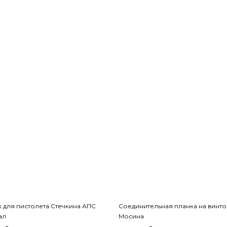
 для пистолета Стечкина АПС
Соединительная планка на винто
ал
Мосина