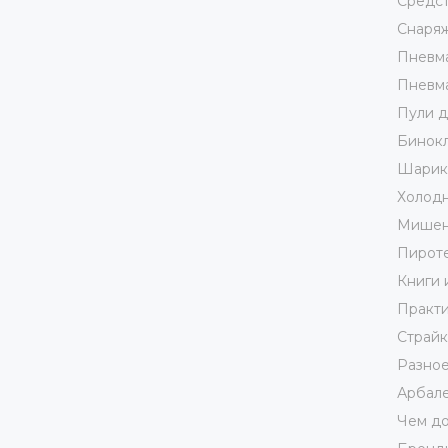
Средст
Снаря
Пневма
Пневма
Пули д
Бинокл
Шарики
Холодн
Мишен
Пирот
Книги 
Практи
Страй
Разно
Арбале
Чем до