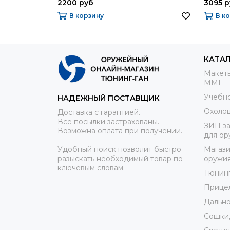
2200 руб
3095 р
В корзину
В к
КАТА
Макеты
ММГ
Учебно
НАДЕЖНЫЙ ПОСТАВЩИК
Охоло
Доставка с гарантией.
Все посылки застрахованы.
ЗИП за
Возможна оплата при получении.
для ор
Удобный поиск позволит быстро
Магази
разыскать необходимый товар по
оружи
ключевым словам.
Тюнин
Прице
Дально
Сошки,