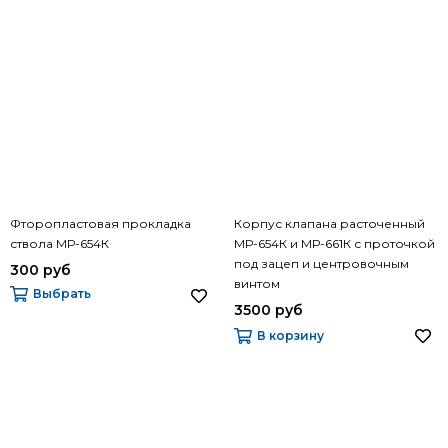
Фторопластовая прокладка
Корпус клапана расточенный
ствола МР-654К
МР-654К и МР-661К с проточкой
под зацеп и центровочным
300 руб
винтом
Выбрать
3500 руб
В корзину