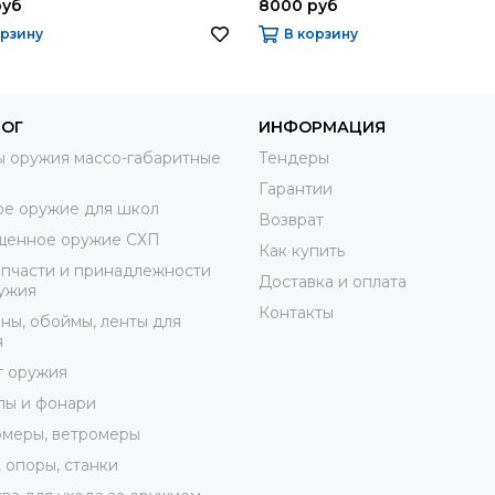
руб
8000 руб
орзину
В корзину
ЛОГ
ИНФОРМАЦИЯ
 оружия массо-габаритные
Тендеры
Гарантии
е оружие для школ
Возврат
щенное оружие СХП
Как купить
пчасти и принадлежности
Доставка и оплата
ужия
Контакты
ны, обоймы, ленты для
я
г оружия
лы и фонари
меры, ветромеры
 опоры, станки