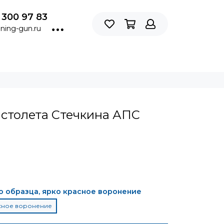
 300 97 83
ning-gun.ru
истолета Стечкина АПС
о образца, ярко красное воронение
асное воронение