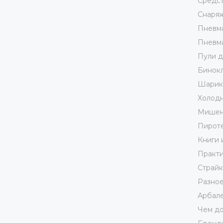
Средст
Снаря
Пневма
Пневма
Пули д
Бинокл
Шарики
Холодн
Мишен
Пирот
Книги 
Практи
Страй
Разно
Арбале
Чем до