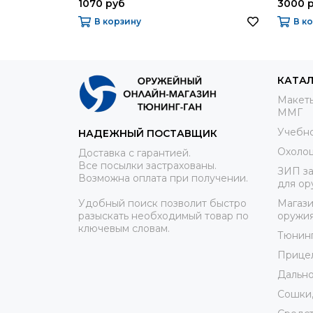
1070 руб
3000 
В корзину
В к
КАТА
Макеты
ММГ
Учебно
НАДЕЖНЫЙ ПОСТАВЩИК
Охоло
Доставка с гарантией.
Все посылки застрахованы.
ЗИП за
Возможна оплата при получении.
для ор
Удобный поиск позволит быстро
Магази
разыскать необходимый товар по
оружи
ключевым словам.
Тюнин
Прице
Дально
Сошки,