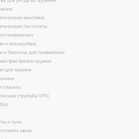
ва для ухода за оружием
жение
тические винтовки
тические пистолеты
ля пневматики
и и монокуляры
 и баллоны для пневматики
ая пристрелка оружия
и для оружия
ехника
и плакаты
ческая стрельба IPSC
кбол
е
ты и луки
полнить заказ