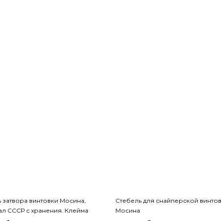
 затвора винтовки Мосина,
Стебель для снайперской винто
л СССР с хранения. Клейма
Мосина
и Тула