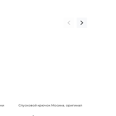
вки
Спусковой крючок Мосина, оригинал
Магазинная к
винтовки Мос
клеймами