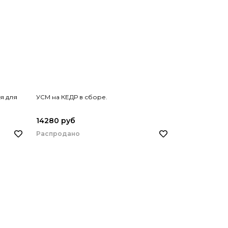
я для
УСМ на КЕДР в сборе.
14280 руб
Распродано