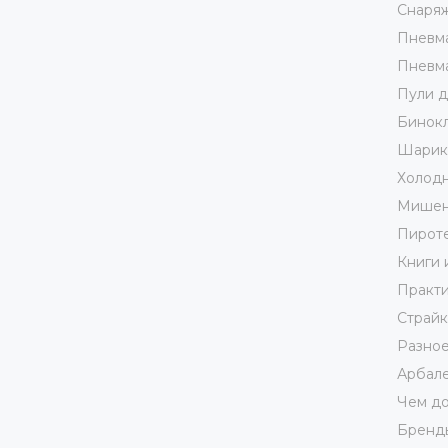
Снаря
Пневма
Пневма
Пули д
Бинокл
Шарики
Холодн
Мишен
Пирот
Книги 
Практи
Страй
Разно
Арбале
Чем до
Бренд