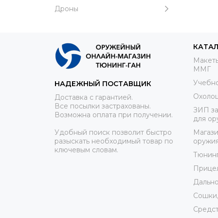
Дроны
КАТА
Макеты
ММГ
Учебно
НАДЕЖНЫЙ ПОСТАВЩИК
Охоло
Доставка с гарантией.
Все посылки застрахованы.
ЗИП за
Возможна оплата при получении.
для ор
Удобный поиск позволит быстро
Магази
разыскать необходимый товар по
оружи
ключевым словам.
Тюнин
Прице
Дально
Сошки,
Средст