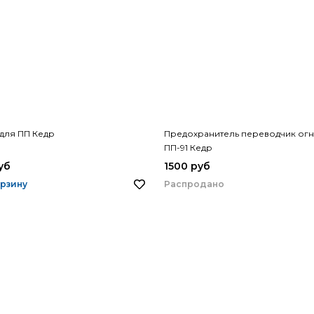
для ПП Кедр
Предохранитель переводчик огн
ПП-91 Кедр
уб
1500 руб
Распродано
орзину