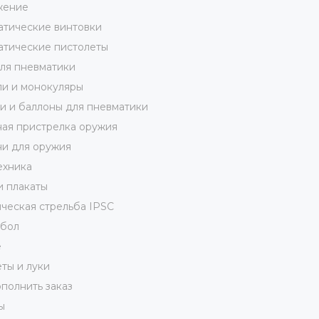
жение
тические винтовки
тические пистолеты
ля пневматики
и и монокуляры
 и баллоны для пневматики
ая пристрелка оружия
и для оружия
ехника
и плакаты
ческая стрельба IPSC
кбол
е
ты и луки
полнить заказ
ы