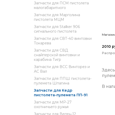
Запчасти для ПСМ пистолета
малогабаритного
Запчасти для Марголина
пистолета МЦМ
Запчасти для Stalker 906
сигнального пистолета
Магазин
Запчасти для СВТ-40 винтовки
Токарева
2010 р
Запчасти для СВД
Распр
снайперской винтовки и
карабина Тигр
Запчасти для ВСС Винторез и
Здесь
АС Вал
пулем
Запчасти для ППШ пистолета-
пулемета Шпагина
В нал
Запчасти для Кедр
пистолета-пулемета ПП-91
Запчасти для МР-27
охотничьего ружья
Запчасти для Вепрь-12