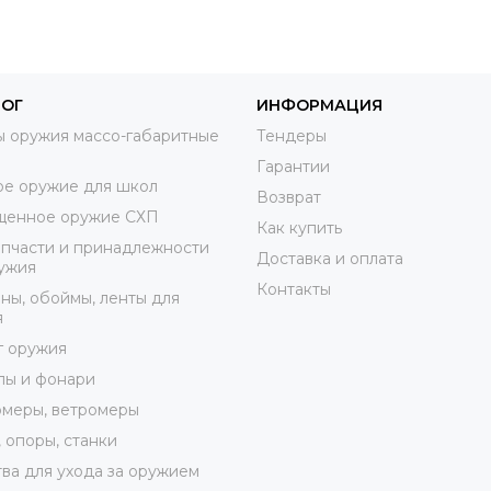
ЛОГ
ИНФОРМАЦИЯ
 оружия массо-габаритные
Тендеры
Гарантии
е оружие для школ
Возврат
щенное оружие СХП
Как купить
пчасти и принадлежности
Доставка и оплата
ужия
Контакты
ны, обоймы, ленты для
я
г оружия
лы и фонари
меры, ветромеры
 опоры, станки
ва для ухода за оружием