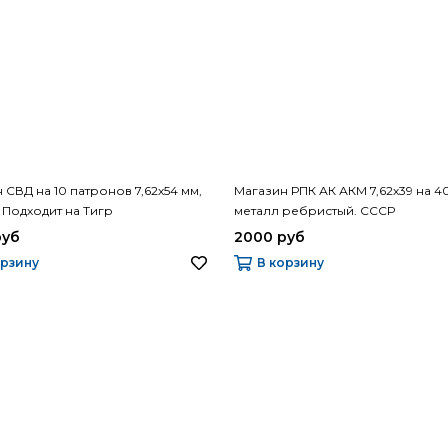
 СВД на 10 патронов 7,62х54 мм,
Магазин РПК АК АКМ 7,62х39 на 40
Подходит на Тигр
металл ребристый. СССР
руб
2000 руб
орзину
В корзину