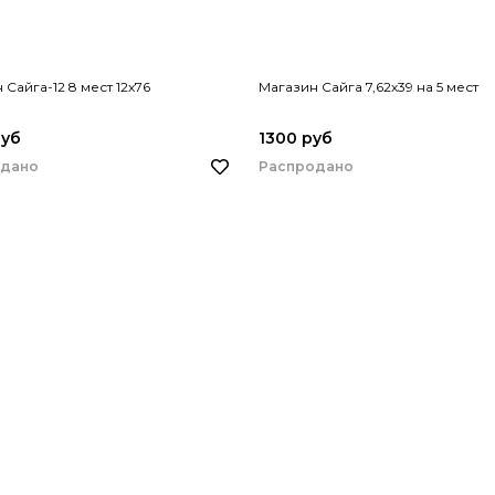
 Сайга-12 8 мест 12х76
Магазин Сайга 7,62х39 на 5 мест
руб
1300 руб
одано
Распродано