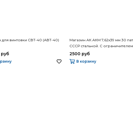
 для винтовки СВТ-40 (АВТ-40)
Магазин АК АКМ 7,62х39 мм 30 па
СССР стальной. С ограничителем 
патронов
 руб
2500 руб
орзину
В корзину