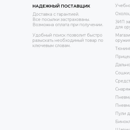
Учебно
НАДЕЖНЫЙ ПОСТАВЩИК
Охоло
Доставка с гарантией.
Все посылки застрахованы.
ЗИП за
Возможна оплата при получении.
для ор
Удобный поиск позволит быстро
Магази
разыскать необходимый товар по
оружи
ключевым словам.
Тюнин
Прице
Дально
Сошки,
Средст
Снаря
Пневма
Пневма
Пули д
Бинокл
Шарики