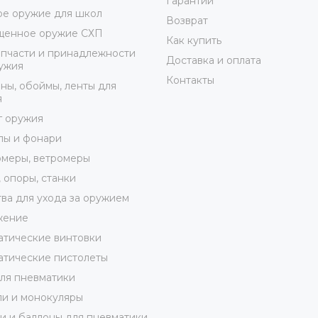
Гарантии
е оружие для школ
Возврат
щенное оружие СХП
Как купить
пчасти и принадлежности
Доставка и оплата
ужия
Контакты
ны, обоймы, ленты для
я
г оружия
лы и фонари
меры, ветромеры
 опоры, станки
ва для ухода за оружием
жение
тические винтовки
тические пистолеты
ля пневматики
и и монокуляры
 и баллоны для пневматики