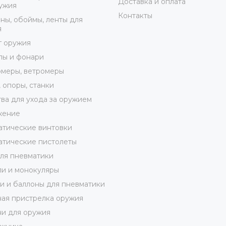
Доставка и оплата
ужия
Контакты
ны, обоймы, ленты для
я
г оружия
лы и фонари
меры, ветромеры
 опоры, станки
ва для ухода за оружием
жение
тические винтовки
тические пистолеты
ля пневматики
и и монокуляры
 и баллоны для пневматики
ая пристрелка оружия
и для оружия