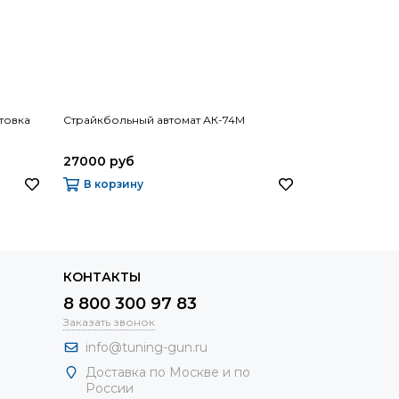
товка
Страйкбольный автомат АК-74М
27000 руб
В корзину
КОНТАКТЫ
8 800 300 97 83
Заказать звонок
info@tuning-gun.ru
Доставка по Москве и по
России