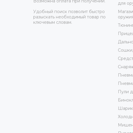
Возможна оплата при получении.
для ор
Удобный поиск позволит быстро
Магази
разыскать необходимый товар по
оружи
ключевым словам.
Тюнин
Прице
Дально
Сошки,
Средст
Снаря
Пневма
Пневма
Пули д
Бинокл
Шарики
Холодн
Мишен