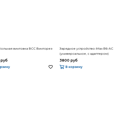
больная винтовка ВСС Винторез
Зарядное устройство iMax B6-A
(универсальное, с адаптером)
 руб
3800 руб
орзину
В корзину