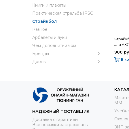
Книги и плакаты
Практическая стрельба IPSC
Страйкбол
Разное
Арбалеты и луки
Страйк
для АК7
Чем дополнить заказ
900 р
Бренды
В к
Дроны
КАТА
Макеты
ММГ
Учебно
НАДЕЖНЫЙ ПОСТАВЩИК
Охоло
Доставка с гарантией.
Все посылки застрахованы.
ЗИП за