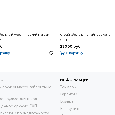
больный механический магазин
Страйкбольная снайперская вин
4
СВД
уб
22000 руб
орзину
В корзину
ЛОГ
ИНФОРМАЦИЯ
 оружия массо-габаритные
Тендеры
Гарантии
е оружие для школ
Возврат
щенное оружие СХП
Как купить
пчасти и принадлежности