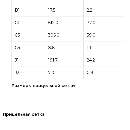
B1
17.5
2.2
C1
612.0
77.0
C3
306.0
39.0
C4
8.8
1.1
J1
191.7
24.2
J2
7.0
0.9
Размеры прицельной сетки
Прицельная сетка