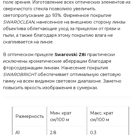
поле зрения. Изготовление всех оптических элементов из
сверхчистого стекла позволило увеличить
светопропускание до 93%. Фирменное покрытие
SWAROCLEAN
, нанесенное на внешнюю сторону линзы
объектива облегчающие уход за прицелом от грязи и
пыли, а также благодаря этому покрытию влага не
скапливается на линзе.
В оптическом прицеле
Swarovski Z8i
практически
исключены хроматические аберрации благодаря
фторсодержащим линзам. Нанесение покрытия
SWAROBRIGHT
обеспечивает оптимальную световую
гамму на всем видимом световом диапазоне. Заметно
повысить яркость изображения в сумерках.
Мин. крат
Макс. крат
Размерность
см/100 м
см/100 м
A1
2.8
0.3