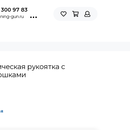
 300 97 83
ning-gun.ru
ческая рукоятка с
ошками
ая