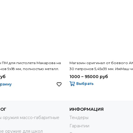
 ПМ для пистолета Макарова на
Магазин оригинал от боевого АК
нов 9х18 мм, полностью металл.
30 патронов 5,45х39 мм. ИжМаш 
 хранения
или слива, для автомата Калашн
руб
1000 – 95000 руб
Выбрать
орзину
ЛОГ
ИНФОРМАЦИЯ
 оружия массо-габаритные
Тендеры
Гарантии
е оружие для школ