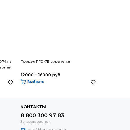
-74 на
Прицел ПГО-7В с хранения
Пневматическа
черный
икова
12000 – 16000 руб
10200 руб
Выбрать
В корзину
КОНТАКТЫ
8 800 300 97 83
Заказать звонок
info@tuning-gun.ru