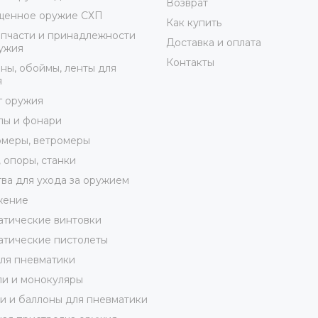
Возврат
щенное оружие СХП
Как купить
пчасти и принадлежности
Доставка и оплата
ужия
Контакты
ны, обоймы, ленты для
я
г оружия
лы и фонари
меры, ветромеры
 опоры, станки
ва для ухода за оружием
жение
тические винтовки
тические пистолеты
ля пневматики
и и монокуляры
 и баллоны для пневматики