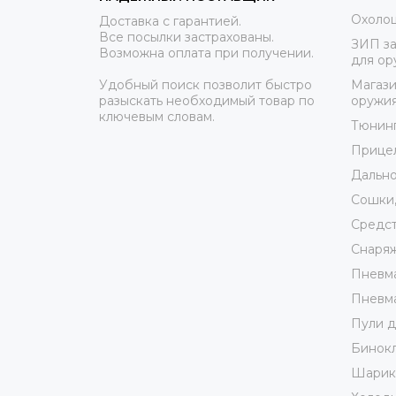
Охоло
Доставка с гарантией.
Все посылки застрахованы.
ЗИП за
Возможна оплата при получении.
для ор
Удобный поиск позволит быстро
Магази
разыскать необходимый товар по
оружи
ключевым словам.
Тюнин
Прице
Дально
Сошки,
Средст
Снаря
Пневма
Пневма
Пули д
Бинокл
Шарики