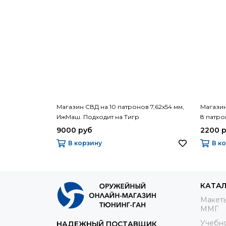
Магазин СВД на 10 патронов 7,62х54 мм,
Магазин
ИжМаш. Подходит на Тигр
8 патро
СССР с
9000 руб
2200 
В корзину
В к
КАТА
Макеты
ММГ
Учебно
НАДЕЖНЫЙ ПОСТАВЩИК