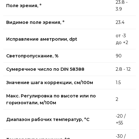
23.8 -
Поле зрения, °
3.9
Видимое поле зрения, °
23.4
от -3
Исправление аметропии, dpt
до +2
Светопропускание, %
90
Сумеречное число по DIN 58388
2.8 - 12
Значение шага коррекции, см/100м
1.5
Макс. Регулировка по высоте или по
2
горизонтали, м/100м
-20 /
Диапазон рабочих температур, °C
+55
-30 /