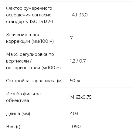
Фактор сумеречного
освещения согласно
14,1-36,0
стандарту ISO 14132-1
Значение шага
7
коррекции (мм/100 м)
Макс. регулировка по
вертикали /
1,2 / 0,7
по горизонтали (м/100 м)
Отстройка параллакса (м)
50-∞
Резьба фильтра
M 63x0,75
объектива
Длина (мм)
403
Вес (г)
1090