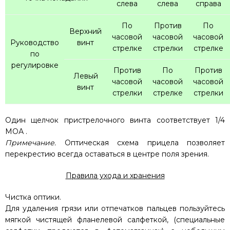
слева
слева
справа
По
Против
По
Верхний
часовой
часовой
часовой
Руководство
винт
стрелке
стрелки
стрелке
по
регулировке
Против
По
Против
Левый
часовой
часовой
часовой
винт
стрелки
стрелке
стрелки
Один щелчок пристрелочного винта соответствует 1/4
МОА .
Примечание.
Оптическая схема прицела позволяет
перекрестию всегда оставаться в центре поля зрения.
Правила ухода и хранения
Чистка оптики.
Для удаления грязи или отпечатков пальцев пользуйтесь
мягкой чистящей фланелевой салфеткой, (специальные