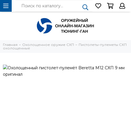
Главная
Охолощенное оружие СХП
Пистолеты-пулеметы СХП
охолощенные