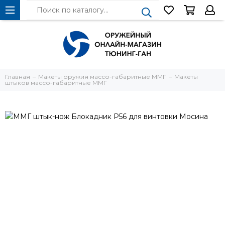
Главная
Макеты оружия массо-габаритные ММГ
Макеты
штыков массо-габаритные ММГ