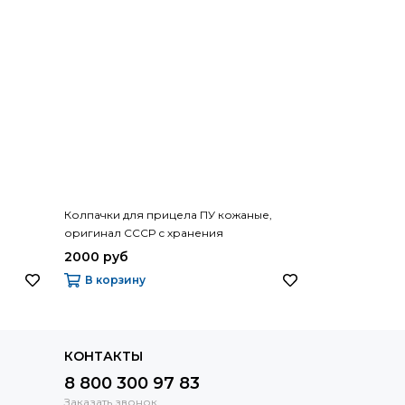
Колпачки для прицела ПУ кожаные,
Прицел оптич
оригинал СССР с хранения
Compact
2000 руб
6150 руб
В корзину
В корзину
КОНТАКТЫ
8 800 300 97 83
Заказать звонок