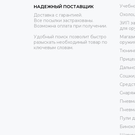
Учебно
НАДЕЖНЫЙ ПОСТАВЩИК
Охоло
Доставка с гарантией.
Все посылки застрахованы.
ЗИП за
Возможна оплата при получении.
для ор
Удобный поиск позволит быстро
Магази
разыскать необходимый товар по
оружи
ключевым словам.
Тюнин
Прице
Дально
Сошки,
Средст
Снаря
Пневма
Пневма
Пули д
Бинокл