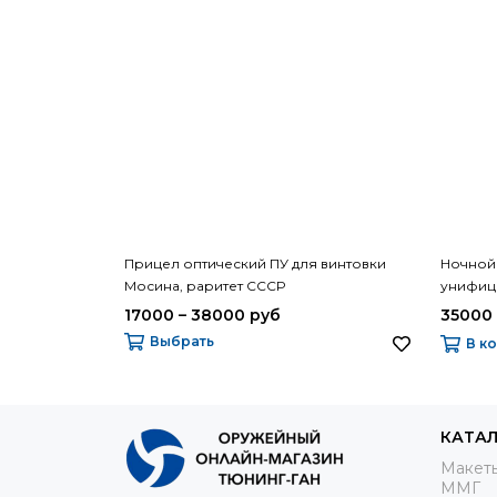
Прицел оптический ПУ для винтовки
Ночной
Мосина, раритет СССР
унифиц
СССР
17000 – 38000 руб
35000
Выбрать
В к
КАТА
Макеты
ММГ