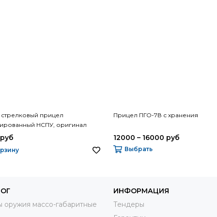
 стрелковый прицел
Прицел ПГО-7В с хранения
ированный НСПУ, оригинал
 руб
12000 – 16000 руб
Выбрать
орзину
ЛОГ
ИНФОРМАЦИЯ
 оружия массо-габаритные
Тендеры