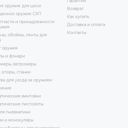
Гарантии
е оружие для школ
Возврат
щенное оружие СХП
Как купить
пчасти и принадлежности
Доставка и оплата
ужия
Контакты
ны, обоймы, ленты для
я
г оружия
лы и фонари
меры, ветромеры
 опоры, станки
ва для ухода за оружием
жение
тические винтовки
тические пистолеты
ля пневматики
и и монокуляры