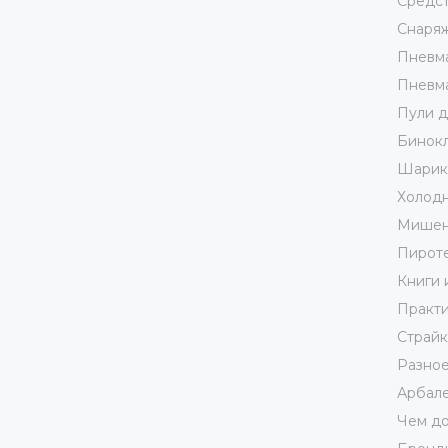
Средст
Снаря
Пневма
Пневма
Пули д
Бинокл
Шарики
Холодн
Мишен
Пирот
Книги 
Практи
Страй
Разно
Арбале
Чем до