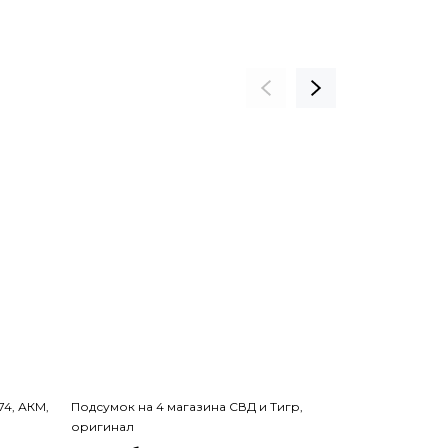
4, АКМ,
Подсумок на 4 магазина СВД и Тигр,
Шомпол СВД 
оригинал
для снайперс