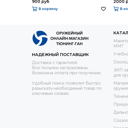
900 руб
2000 
В корзину
В к
КАТА
Макеты
ММГ
Учебно
НАДЕЖНЫЙ ПОСТАВЩИК
Охоло
Доставка с гарантией.
Все посылки застрахованы.
ЗИП за
Возможна оплата при получении.
для ор
Удобный поиск позволит быстро
Магази
разыскать необходимый товар по
оружи
ключевым словам.
Тюнин
Прице
Дально
Сошки,