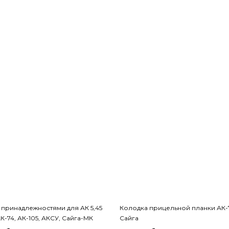
 принадлежностями для АК 5,45
Колодка прицельной планки АК-7
АК-74, АК-105, АКСУ, Сайга-МК
Сайга