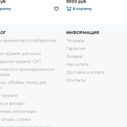
руб
5000 руб
орзину
В корзину
ЛОГ
ИНФОРМАЦИЯ
 оружия массо-габаритные
Тендеры
Гарантии
е оружие для школ
Возврат
щенное оружие СХП
Как купить
пчасти и принадлежности
Доставка и оплата
ужия
Контакты
ны, обоймы, ленты для
я
г оружия
лы и фонари
меры, ветромеры
 опоры, станки