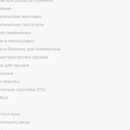
ва для ухода за оружием
жение
тические винтовки
тические пистолеты
ля пневматики
и и монокуляры
 и баллоны для пневматики
ая пристрелка оружия
и для оружия
ехника
и плакаты
ческая стрельба IPSC
кбол
е
ты и луки
полнить заказ