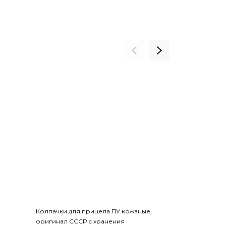
Колпачки для прицела ПУ кожаные,
Прицел оптич
оригинал СССР с хранения
Compact