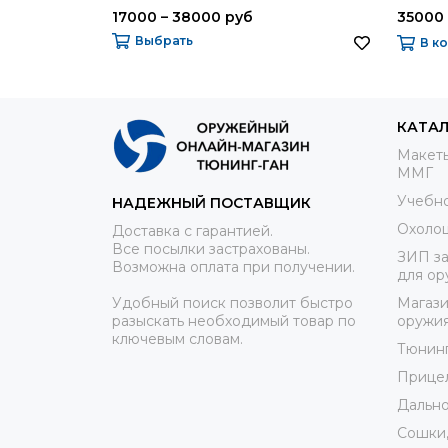
СССР
17000 – 38000 руб
35000
Выбрать
В к
КАТА
Макеты
ММГ
Учебно
НАДЕЖНЫЙ ПОСТАВЩИК
Охоло
Доставка с гарантией.
Все посылки застрахованы.
ЗИП за
Возможна оплата при получении.
для ор
Удобный поиск позволит быстро
Магази
разыскать необходимый товар по
оружи
ключевым словам.
Тюнин
Прице
Дально
Сошки,