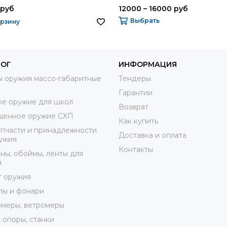
 руб
12000 – 16000 руб
Выбрать
орзину
ЛОГ
ИНФОРМАЦИЯ
 оружия массо-габаритные
Тендеры
Гарантии
е оружие для школ
Возврат
щенное оружие СХП
Как купить
пчасти и принадлежности
Доставка и оплата
ужия
Контакты
ны, обоймы, ленты для
я
г оружия
лы и фонари
меры, ветромеры
 опоры, станки