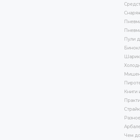
Средст
Снаря
Пневма
Пневма
Пули д
Бинокл
Шарики
Холодн
Мишен
Пирот
Книги 
Практи
Страй
Разно
Арбале
Чем до