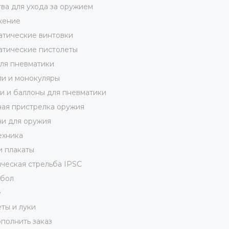
ва для ухода за оружием
жение
тические винтовки
тические пистолеты
ля пневматики
и и монокуляры
 и баллоны для пневматики
ая пристрелка оружия
и для оружия
ехника
и плакаты
ческая стрельба IPSC
кбол
е
ты и луки
полнить заказ