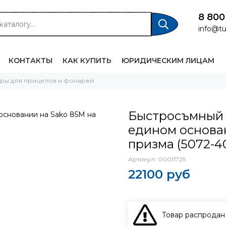
8 800
info@tu
КОНТАКТЫ
КАК КУПИТЬ
ЮРИДИЧЕСКИМ ЛИЦАМ
еры для прицелов и фонарей
Быстросъмный
едином основан
призма (5072-4
Артикул:
00011725
22100 руб
Товар распродан