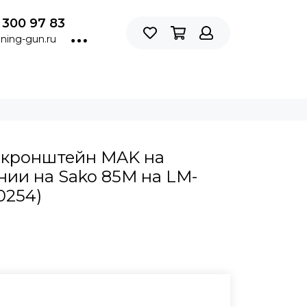
 300 97 83
ning-gun.ru
 кронштейн MAK на
ии на Sako 85M на LM-
0254)
В КОРЗИНУ