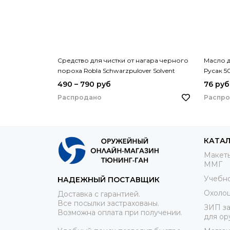
Средство для чистки от нагара черного
Масло д
пороха Robla Schwarzpulover Solvent
Русак 5
спрей 100 и 200 мл
490 – 790 руб
76 руб
Распродано
Распр
КАТА
Макеты
ММГ
Учебно
НАДЕЖНЫЙ ПОСТАВЩИК
Охоло
Доставка с гарантией.
Все посылки застрахованы.
ЗИП за
Возможна оплата при получении.
для ор