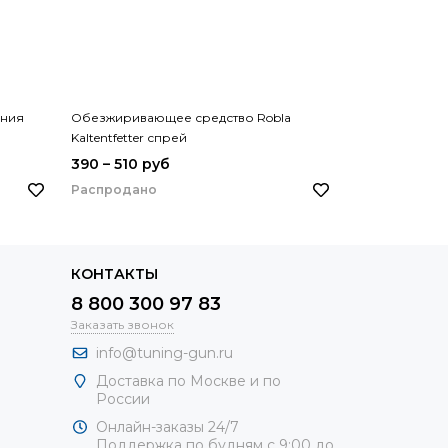
ения
Обезжиривающее средство Robla
Обезжиривающ
Kaltentfetter спрей
Kaltentfetter Fl
390 – 510 руб
390 руб
Распродано
Распродано
КОНТАКТЫ
8 800 300 97 83
Заказать звонок
info@tuning-gun.ru
Доставка по Москве и по
России
Онлайн-заказы 24/7
Поддержка по будням с 9:00 до