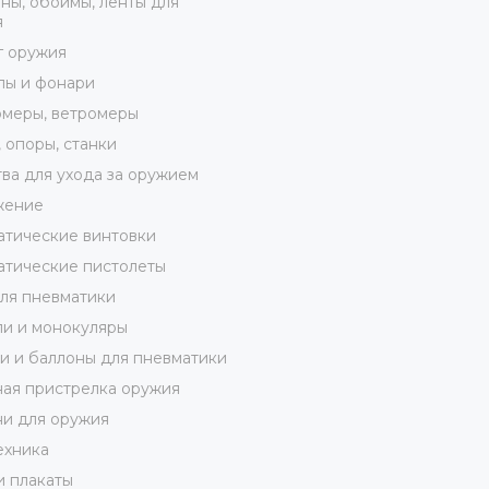
ны, обоймы, ленты для
я
г оружия
лы и фонари
меры, ветромеры
 опоры, станки
ва для ухода за оружием
жение
тические винтовки
тические пистолеты
ля пневматики
и и монокуляры
 и баллоны для пневматики
ая пристрелка оружия
и для оружия
ехника
и плакаты