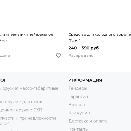
ля пневматики нейтральное
Средство для холодного ворон
0 мл
"Грач"
240 – 390 руб
одано
Распродано
ЛОГ
ИНФОРМАЦИЯ
 оружия массо-габаритные
Тендеры
Гарантии
е оружие для школ
Возврат
щенное оружие СХП
Как купить
пчасти и принадлежности
Доставка и оплата
ужия
Контакты