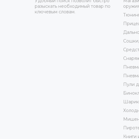
Удобный поиск позволит быстро
Магази
разыскать необходимый товар по
оружи
ключевым словам.
Тюнин
Прице
Дально
Сошки,
Средст
Снаря
Пневма
Пневма
Пули д
Бинокл
Шарики
Холодн
Мишен
Пирот
Книги 