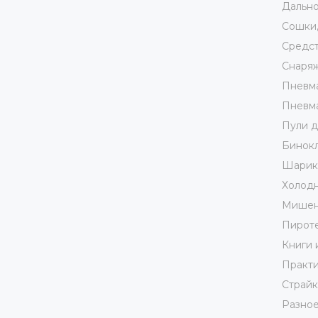
Дально
Сошки,
Средст
Снаря
Пневма
Пневма
Пули д
Бинокл
Шарики
Холодн
Мишен
Пирот
Книги 
Практи
Страй
Разно