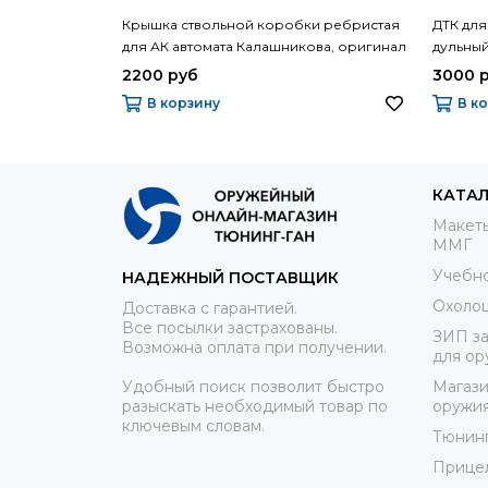
Крышка ствольной коробки ребристая
ДТК для
для АК автомата Калашникова, оригинал
дульны
СССР
автомат
2200 руб
3000 
ИжМаш 
В корзину
В к
КАТА
Макеты
ММГ
Учебно
НАДЕЖНЫЙ ПОСТАВЩИК
Охоло
Доставка с гарантией.
Все посылки застрахованы.
ЗИП за
Возможна оплата при получении.
для ор
Удобный поиск позволит быстро
Магази
разыскать необходимый товар по
оружи
ключевым словам.
Тюнин
Прице