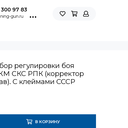
 300 97 83
ning-gun.ru
ор регулировки боя
АКМ СКС РПК (корректор
в). С клеймами СССР
В КОРЗИНУ