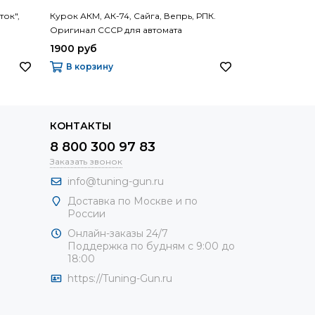
ок",
Курок АКМ, АК-74, Сайга, Вепрь, РПК.
Предохраните
Оригинал СССР для автомата
оригинал ССС
Калашникова АКМ
Калашникова
1900 руб
1000 руб
В корзину
В корзину
КОНТАКТЫ
8 800 300 97 83
Заказать звонок
info@tuning-gun.ru
Доставка по Москве и по
России
Онлайн-заказы 24/7
Поддержка по будням с 9:00 до
18:00
https://Tuning-Gun.ru