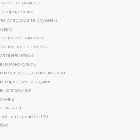
меры, ветромеры
 опоры, станки
ва для ухода за оружием
жение
тические винтовки
тические пистолеты
ля пневматики
и и монокуляры
 и баллоны для пневматики
ая пристрелка оружия
и для оружия
ехника
и плакаты
ческая стрельба IPSC
кбол
е