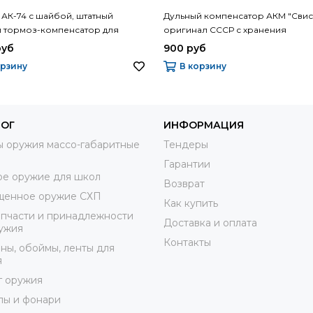
 АК-74 с шайбой, штатный
Дульный компенсатор АКМ "Свист
й тормоз-компенсатор для
оригинал СССР с хранения
а Калашникова. Оригинал
руб
900 руб
с клеймами
орзину
В корзину
ЛОГ
ИНФОРМАЦИЯ
 оружия массо-габаритные
Тендеры
Гарантии
е оружие для школ
Возврат
щенное оружие СХП
Как купить
пчасти и принадлежности
Доставка и оплата
ужия
Контакты
ны, обоймы, ленты для
я
г оружия
лы и фонари