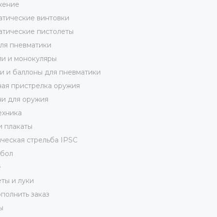
жение
тические винтовки
тические пистолеты
ля пневматики
и и монокуляры
 и баллоны для пневматики
ая пристрелка оружия
и для оружия
ехника
и плакаты
ческая стрельба IPSC
кбол
е
ты и луки
полнить заказ
ы