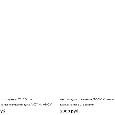
ля оружия 75х30 см с
Чехол для прицела ПСО-1 брезе
ными лямками для АК74М, АКСУ
кожаными вставками
руб
2000 руб