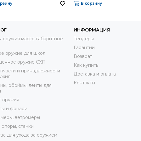
орзину
В корзину
ЛОГ
ИНФОРМАЦИЯ
 оружия массо-габаритные
Тендеры
Гарантии
е оружие для школ
Возврат
щенное оружие СХП
Как купить
пчасти и принадлежности
Доставка и оплата
ужия
Контакты
ны, обоймы, ленты для
я
г оружия
лы и фонари
меры, ветромеры
 опоры, станки
ва для ухода за оружием