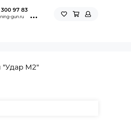
 300 97 83
ning-gun.ru
 "Удар М2"
В КОРЗИНУ