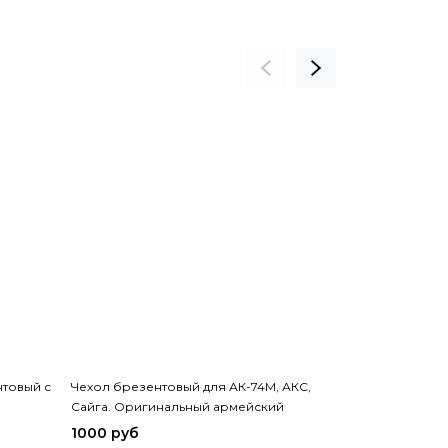
нтовый с
Чехол брезентовый для АК-74М, АКС,
Футляр подаро
Сайга. Оригинальный армейский
кожа
1000 руб
6000 руб