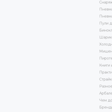
Снаря
Пневма
Пневма
Пули д
Бинокл
Шарики
Холодн
Мишен
Пирот
Книги 
Практи
Страй
Разно
Арбале
Чем до
Бренд