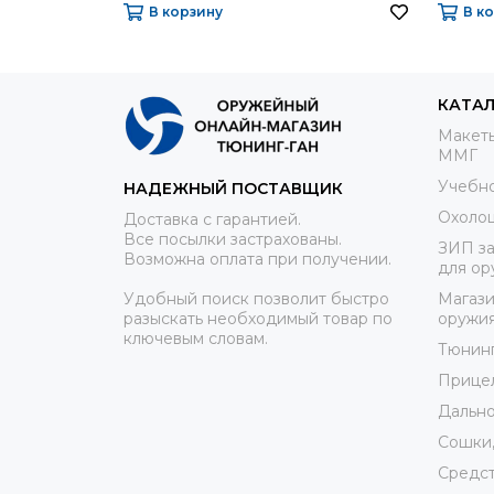
В корзину
В к
КАТА
Макеты
ММГ
Учебно
НАДЕЖНЫЙ ПОСТАВЩИК
Охоло
Доставка с гарантией.
Все посылки застрахованы.
ЗИП за
Возможна оплата при получении.
для ор
Удобный поиск позволит быстро
Магази
разыскать необходимый товар по
оружи
ключевым словам.
Тюнин
Прице
Дально
Сошки,
Средст