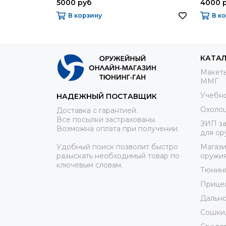
5000 руб
4000 
В корзину
В к
КАТА
Макеты
ММГ
Учебно
НАДЕЖНЫЙ ПОСТАВЩИК
Охоло
Доставка с гарантией.
Все посылки застрахованы.
ЗИП за
Возможна оплата при получении.
для ор
Удобный поиск позволит быстро
Магази
разыскать необходимый товар по
оружи
ключевым словам.
Тюнин
Прице
Дально
Сошки,