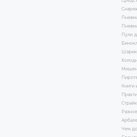
Средст
Снаря
Пневма
Пневма
Пули д
Бинокл
Шарики
Холодн
Мишен
Пирот
Книги 
Практи
Страй
Разно
Арбале
Чем до