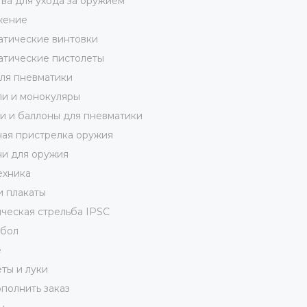
ва для ухода за оружием
жение
тические винтовки
тические пистолеты
ля пневматики
и и монокуляры
 и баллоны для пневматики
ая пристрелка оружия
и для оружия
ехника
и плакаты
ческая стрельба IPSC
кбол
е
ты и луки
полнить заказ