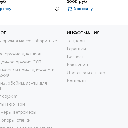
руб
5000 руб
орзину
В корзину
ЛОГ
ИНФОРМАЦИЯ
 оружия массо-габаритные
Тендеры
Гарантии
е оружие для школ
Возврат
щенное оружие СХП
Как купить
пчасти и принадлежности
Доставка и оплата
ужия
Контакты
ны, обоймы, ленты для
я
г оружия
лы и фонари
меры, ветромеры
 опоры, станки