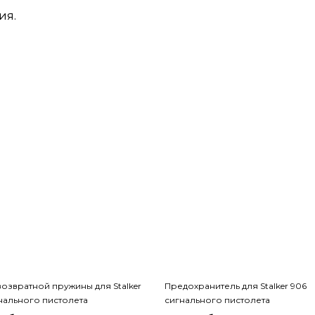
ия.
возвратной пружины для Stalker
Предохранитель для Stalker 906
нального пистолета
сигнального пистолета