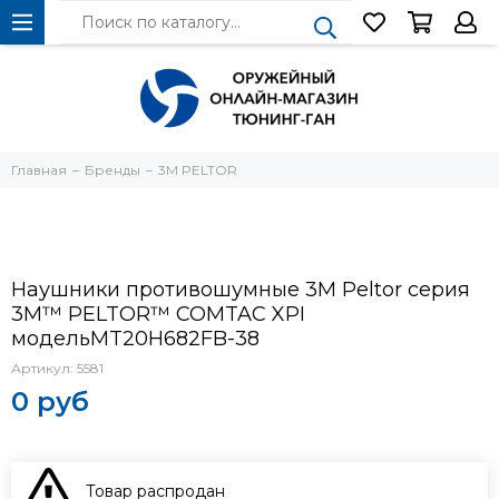
Главная
Бренды
3М PELTOR
Наушники противошумные 3M Peltor серия
3M™ PELTOR™ COMTAC XPI
модельMT20H682FB-38
Артикул:
5581
0 руб
Товар распродан
В КОРЗИНУ