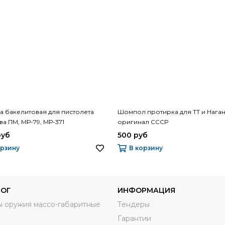
а бакелитовая для пистолета
Шомпол протирка для ТТ и Наган
а ПМ, МР-79, МР-371
оригинал СССР
руб
500 руб
орзину
В корзину
ЛОГ
ИНФОРМАЦИЯ
 оружия массо-габаритные
Тендеры
Гарантии