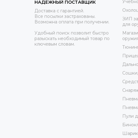
Учебно
НАДЕЖНЫЙ ПОСТАВЩИК
Охоло
Доставка с гарантией.
Все посылки застрахованы.
ЗИП за
Возможна оплата при получении.
для ор
Удобный поиск позволит быстро
Магази
разыскать необходимый товар по
оружи
ключевым словам.
Тюнин
Прице
Дально
Сошки,
Средст
Снаря
Пневма
Пневма
Пули д
Бинокл
Шарики