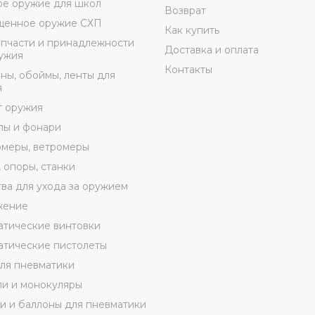
е оружие для школ
Возврат
щенное оружие СХП
Как купить
пчасти и принадлежности
Доставка и оплата
ужия
Контакты
ны, обоймы, ленты для
я
г оружия
лы и фонари
меры, ветромеры
 опоры, станки
ва для ухода за оружием
жение
тические винтовки
тические пистолеты
ля пневматики
и и монокуляры
 и баллоны для пневматики