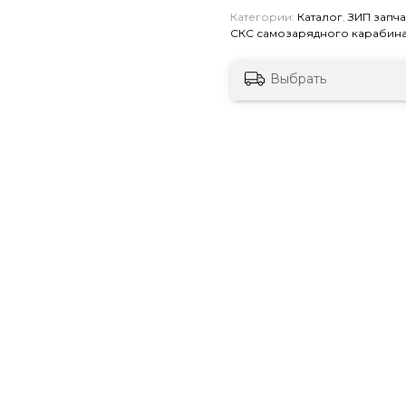
Категории:
Каталог
,
ЗИП запч
СКС самозарядного карабин
Выбрать