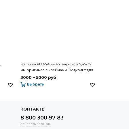
,
Магазин РПК-74 на 45 патронов 5,45х39
Приклад АК с
мм оригинал с клеймами. Подходит для
оригинал ИЖМ
АК и Сайга
Калашникова 
3000 – 5000 руб
2000 – 3000
Выбрать
Выбрать
КОНТАКТЫ
8 800 300 97 83
Заказать звонок