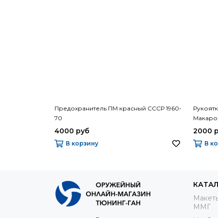
Предохранитель ПМ красный СССР 1960-
Рукоятк
70
Макаров
4000 руб
2000 
В корзину
В к
КАТА
Макеты
ММГ