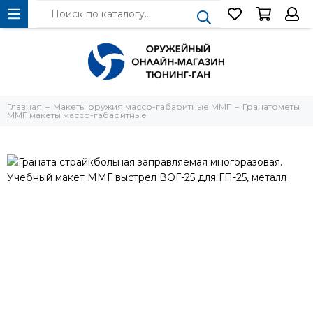
Главная
Макеты оружия массо-габаритные ММГ
Гранатометы
ММГ макеты массо-габаритные