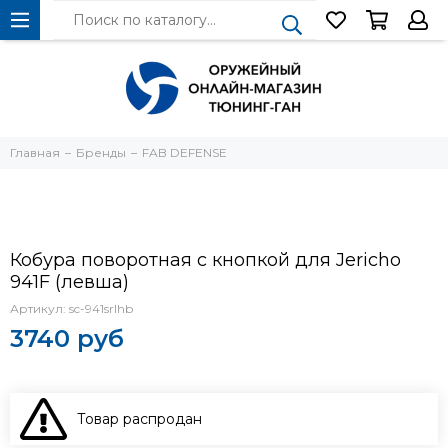
Главная
Бренды
FAB DEFENSE
Кобура поворотная с кнопкой для Jericho
941F (левша)
Артикул:
sc-941srlhb
3740 руб
Товар распродан
В КОРЗИНУ