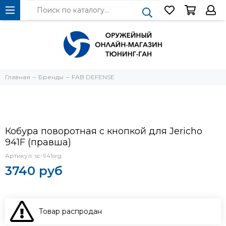
Главная
Бренды
FAB DEFENSE
Кобура поворотная с кнопкой для Jericho
941F (правша)
Артикул:
sc-941srg
3740 руб
Товар распродан
В КОРЗИНУ