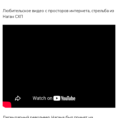
Любительское видео с просторов интернета, стрельба из
Наган СХП
Легендарный револьвер Нагана был принят на