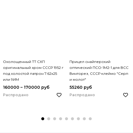
Охолощенный ТТ СХП
Прицел снайперский
оригинальный хром СССР 1952 г
оптический ПСО-1М2-1 для ВСС
под холостой патрон 7.62х25
Винторез, СССР клеймо "Серп
или 9ИМ
и молот"
160000 – 170000 руб
55260 руб
Распродано
Распродано