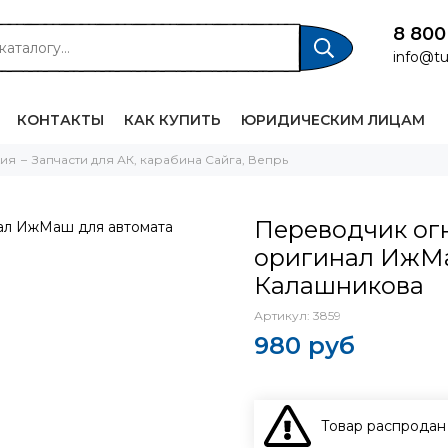
8 800
info@tu
КОНТАКТЫ
КАК КУПИТЬ
ЮРИДИЧЕСКИМ ЛИЦАМ
жия
Запчасти для АК, карабина Сайга, Вепрь
Переводчик огн
оригинал ИжМа
Калашникова
Артикул:
3859
980 руб
Товар распродан