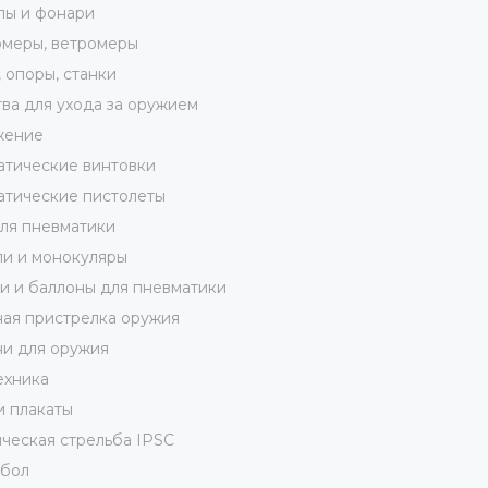
лы и фонари
меры, ветромеры
 опоры, станки
ва для ухода за оружием
жение
тические винтовки
тические пистолеты
ля пневматики
и и монокуляры
 и баллоны для пневматики
ая пристрелка оружия
и для оружия
ехника
и плакаты
ческая стрельба IPSC
кбол