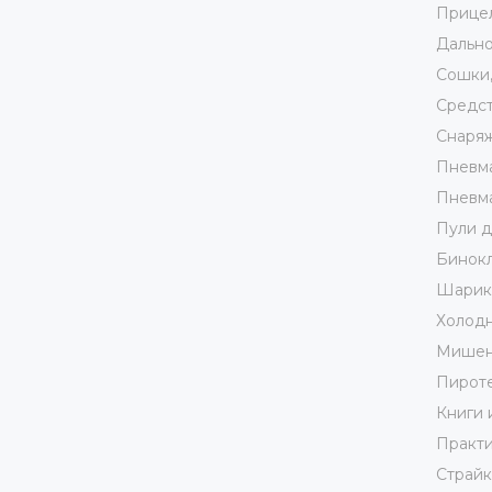
Прице
Дально
Сошки,
Средст
Снаря
Пневма
Пневма
Пули д
Бинокл
Шарики
Холодн
Мишен
Пирот
Книги 
Практи
Страй