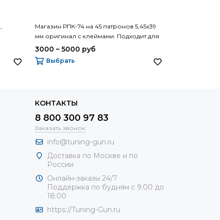
,
Магазин РПК-74 на 45 патронов 5,45х39
Приклад АК с
мм оригинал с клеймами. Подходит для
оригинал ИЖМ
АК и Сайга
Калашникова 
3000 – 5000 руб
2000 – 3000
Выбрать
Выбрать
КОНТАКТЫ
8 800 300 97 83
Заказать звонок
info@tuning-gun.ru
Доставка по Москве и по
России
Онлайн-заказы 24/7
Поддержка по будням с 9:00 до
18:00
https://Tuning-Gun.ru