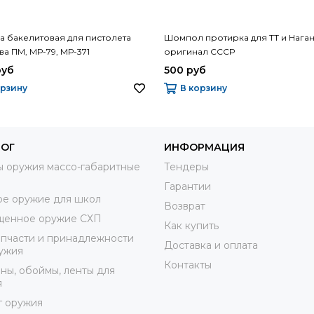
а бакелитовая для пистолета
Шомпол протирка для ТТ и Наган
а ПМ, МР-79, МР-371
оригинал СССР
руб
500 руб
орзину
В корзину
ЛОГ
ИНФОРМАЦИЯ
 оружия массо-габаритные
Тендеры
Гарантии
е оружие для школ
Возврат
щенное оружие СХП
Как купить
пчасти и принадлежности
Доставка и оплата
ужия
Контакты
ны, обоймы, ленты для
я
г оружия