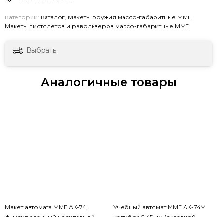
Категории:
Каталог
,
Макеты оружия массо-габаритные ММГ
,
Макеты пистолетов и револьверов массо-габаритные ММГ
Выбрать
Аналогичные товары
Макет автомата ММГ АК-74,
Учебный автомат ММГ АК-74М
фиксированный нескладной
калибра 5,45 мм (складной