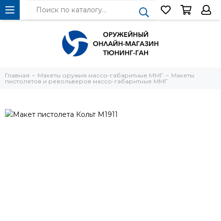
Главная
Макеты оружия массо-габаритные ММГ
Макеты
пистолетов и револьверов массо-габаритные ММГ