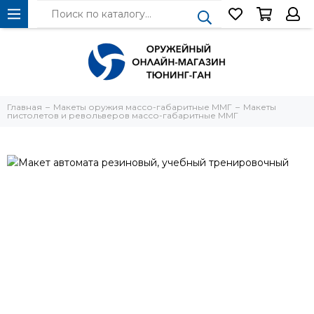
Главная
Макеты оружия массо-габаритные ММГ
Макеты
пистолетов и револьверов массо-габаритные ММГ