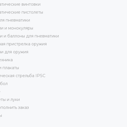
тические винтовки
тические пистолеты
ля пневматики
и и монокуляры
 и баллоны для пневматики
ая пристрелка оружия
и для оружия
ехника
и плакаты
ческая стрельба IPSC
кбол
е
ты и луки
полнить заказ
ы