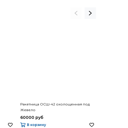
Ракетница ОСШ-42 охолощенная под
Ракетница СП
Жевело
Жевело
60000 руб
60000 руб
В корзину
В корзину