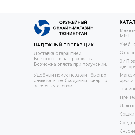
КАТА
Макеты
ММГ
Учебно
НАДЕЖНЫЙ ПОСТАВЩИК
Охоло
Доставка с гарантией.
Все посылки застрахованы.
ЗИП за
Возможна оплата при получении.
для ор
Удобный поиск позволит быстро
Магази
разыскать необходимый товар по
оружи
ключевым словам.
Тюнин
Прице
Дально
Сошки,
Средст
Снаря