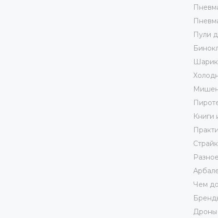
Пневма
Пневма
Пули д
Бинокл
Шарики
Холодн
Мишен
Пирот
Книги 
Практи
Страй
Разно
Арбале
Чем до
Бренд
Дроны