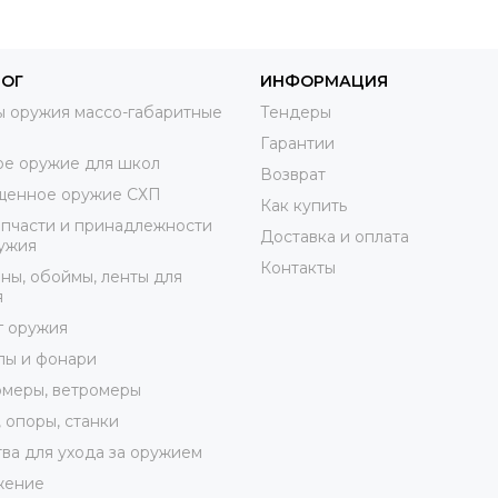
ЛОГ
ИНФОРМАЦИЯ
 оружия массо-габаритные
Тендеры
Гарантии
е оружие для школ
Возврат
щенное оружие СХП
Как купить
пчасти и принадлежности
Доставка и оплата
ужия
Контакты
ны, обоймы, ленты для
я
г оружия
лы и фонари
меры, ветромеры
 опоры, станки
ва для ухода за оружием
жение