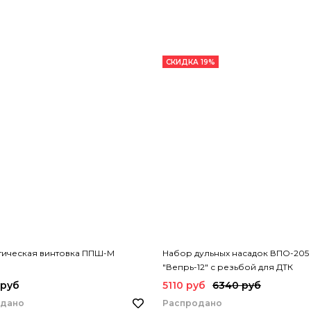
СКИДКА 19%
тическая винтовка ППШ-М
Набор дульных насадок ВПО-205
"Вепрь-12" с резьбой для ДТК
 руб
5110 руб
6340 руб
одано
Распродано