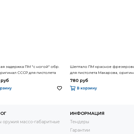
ая задержка ПМ "с ногой" обр.
Шептало ПМ красное фрезеров
 Оригинал СССР для пистолета
для пистолета Макарова, ориги
ва
 руб
780 руб
орзину
В корзину
ЛОГ
ИНФОРМАЦИЯ
 оружия массо-габаритные
Тендеры
Гарантии