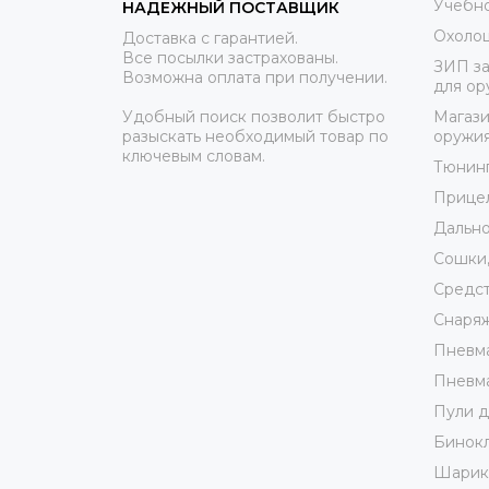
Учебно
НАДЕЖНЫЙ ПОСТАВЩИК
Охоло
Доставка с гарантией.
Все посылки застрахованы.
ЗИП за
Возможна оплата при получении.
для ор
Удобный поиск позволит быстро
Магази
разыскать необходимый товар по
оружи
ключевым словам.
Тюнин
Прице
Дально
Сошки,
Средст
Снаря
Пневма
Пневма
Пули д
Бинокл
Шарики