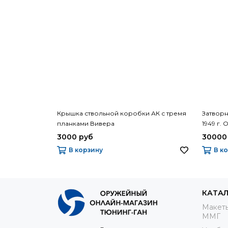
Крышка ствольной коробки АК с тремя
Затворн
планками Вивера
1949 г.
Макаро
3000 руб
30000
В корзину
В к
КАТА
Макеты
ММГ