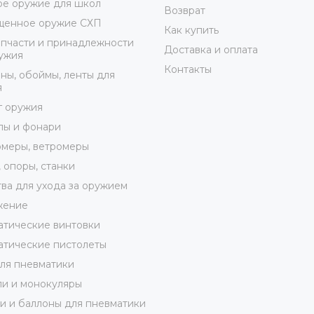
е оружие для школ
Возврат
щенное оружие СХП
Как купить
пчасти и принадлежности
Доставка и оплата
ужия
Контакты
ны, обоймы, ленты для
я
г оружия
лы и фонари
меры, ветромеры
 опоры, станки
ва для ухода за оружием
жение
тические винтовки
тические пистолеты
ля пневматики
и и монокуляры
 и баллоны для пневматики