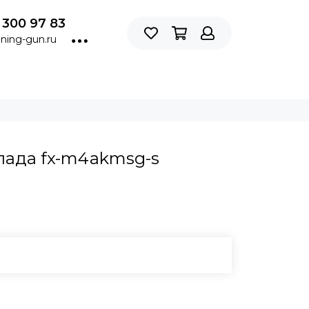
 300 97 83
ning-gun.ru
лада fx-m4akmsg-s
В КОРЗИНУ