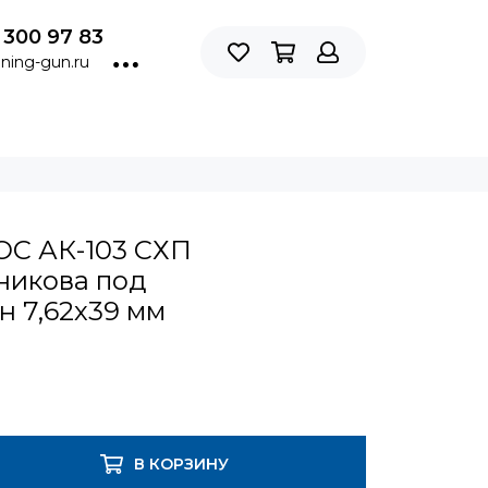
 300 97 83
ning-gun.ru
С АК-103 СХП
никова под
н 7,62х39 мм
В КОРЗИНУ