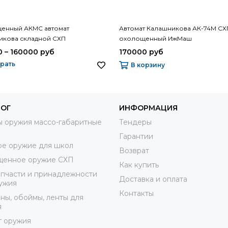
енный АКМС автомат
Автомат Калашникова АК-74М СХ
икова складной СХП
охолощенный ИжМаш
 – 160000 руб
170000 руб
рать
В корзину
ЛОГ
ИНФОРМАЦИЯ
 оружия массо-габаритные
Тендеры
Гарантии
е оружие для школ
Возврат
щенное оружие СХП
Как купить
пчасти и принадлежности
Доставка и оплата
ужия
Контакты
ны, обоймы, ленты для
я
г оружия