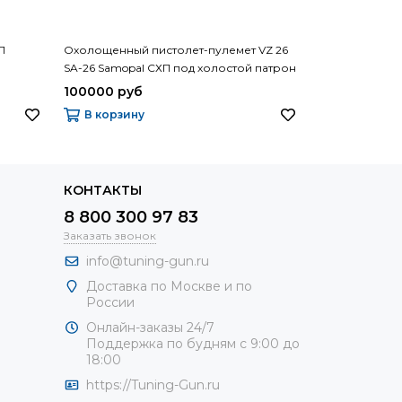
П
Охолощенный пистолет-пулемет VZ 26
Пистолет-пуле
SA-26 Samopal СХП под холостой патрон
охолощенный
калибра 7,62х25 (9ИМ)
100000 руб
250000 руб
В корзину
В корзину
КОНТАКТЫ
8 800 300 97 83
Заказать звонок
info@tuning-gun.ru
Доставка по Москве и по
России
Онлайн-заказы 24/7
Поддержка по будням с 9:00 до
18:00
https://Tuning-Gun.ru