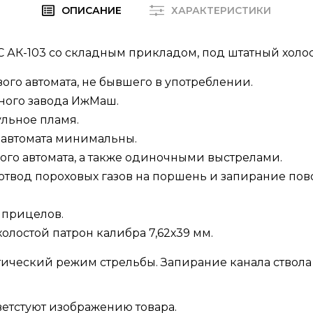
ОПИСАНИЕ
ХАРАКТЕРИСТИКИ
 АК-103 со складным прикладом
, под штатный холо
ого автомата, не бывшего в употреблении.
йного завода ИжМаш.
льное пламя.
 автомата минимальны.
го автомата, а также одиночными выстрелами.
- отвод пороховых газов на поршень и запирание пов
 прицелов.
лостой патрон калибра 7,62х39 мм.
тический режим стрельбы. Запирание канала ствола 
тветстуют изображению товара.