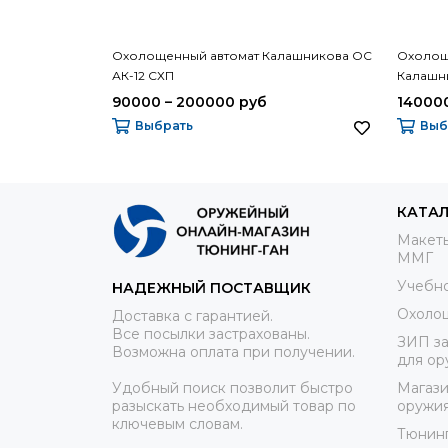
Охолощенный автомат Калашникова ОС
Охолощ
АК-12 СХП
Калашн
90000 – 200000 руб
140000
Выбрать
Выб
КАТА
Макеты
ММГ
Учебно
НАДЕЖНЫЙ ПОСТАВЩИК
Охоло
Доставка с гарантией.
Все посылки застрахованы.
ЗИП за
Возможна оплата при получении.
для ор
Удобный поиск позволит быстро
Магази
разыскать необходимый товар по
оружи
ключевым словам.
Тюнин