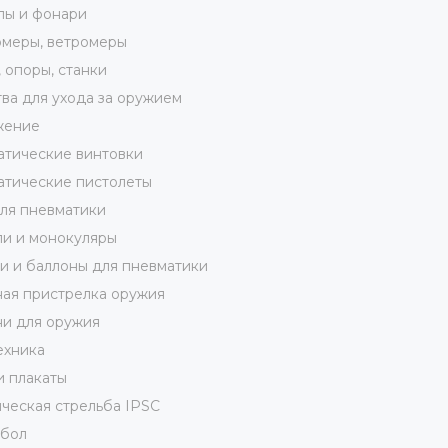
лы и фонари
меры, ветромеры
 опоры, станки
ва для ухода за оружием
жение
тические винтовки
тические пистолеты
ля пневматики
и и монокуляры
 и баллоны для пневматики
ая пристрелка оружия
и для оружия
ехника
и плакаты
ческая стрельба IPSC
кбол