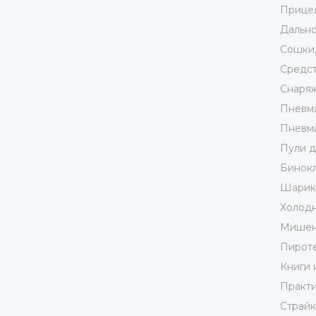
Прице
Дально
Сошки,
Средст
Снаря
Пневма
Пневма
Пули д
Бинокл
Шарики
Холодн
Мишен
Пирот
Книги 
Практи
Страй