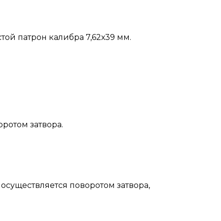
стой патрон калибра 7,62х39 мм.
оротом затвора.
осуществляется поворотом затвора,