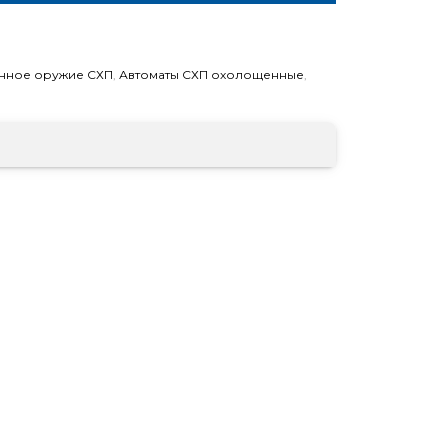
нное оружие СХП
,
Автоматы СХП охолощенные
,