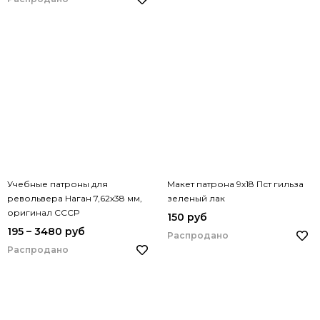
Учебные патроны для
Макет патрона 9х18 Пст гильза
револьвера Наган 7,62х38 мм,
зеленый лак
оригинал СССР
150 руб
195 – 3480 руб
Распродано
Распродано