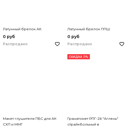
Латунный брелок АК
Латунный брелок ППШ
0 руб
0 руб
Распродано
Распродано
СКИДКА 11%
Макет глушителя ПБС для АК
Гранатомет РПГ-26 "Аглень"
СХП и ММГ
страйкбольный в